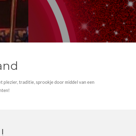
and
plezier, traditie, sprookje door middel van een
nten!
!