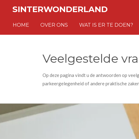
Ga
SINTERWONDERLAND
direct
naar
HOME
OVER ONS
WAT IS ER TE DOEN?
de
hoofdinhoud
Veelgestelde vr
Op deze pagina vindt u de antwoorden op veelge
parkeergelegenheid of andere praktische zaken