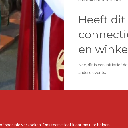
Heeft di
connecti
en winke
Nee, dit is een initiatief 
andere events.
f speciale verzoeken. Ons team staat klaar om u te helpen.